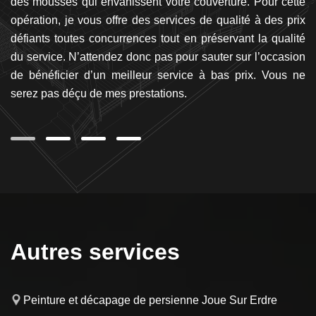
iez
des mousses qui envahissent votre couverture. Pour cette
c
es
opération, je vous offre des services de qualité à des prix
d
e.
défiants toutes concurrences tout en préservant la qualité
n
de
du service. N’attendez donc pas pour sauter sur l’occasion
ap
ux
de bénéficier d’un meilleur service à bas prix. Vous ne
à
serez pas déçu de mes prestations.
en
co
Autres services
Peinture et décapage de persienne Joue Sur Erdre