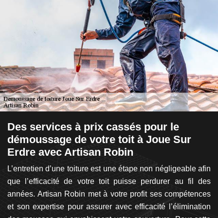
e
Des services à prix cassés pour le
C
0
démoussage de votre toit à Joue Sur
h
Erdre avec Artisan Robin
es
L
ar
L’entretien d’une toiture est une étape non négligeable afin
pr
 en
que l’efficacité de votre toit puisse perdurer au fil des
l
et,
années. Artisan Robin met à votre profit ses compétences
a
ure
et son expertise pour assurer avec efficacité l’élimination
to