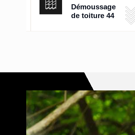
de
Démoussage
de toiture 44