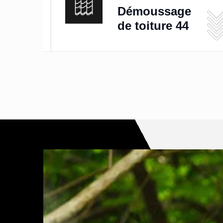
de
Démoussage
de toiture 44