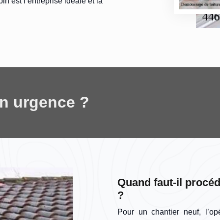
n est l’entreprise idéale et la
en urgence ?
Quand faut-il procé
?
Pour un chantier neuf, l’o