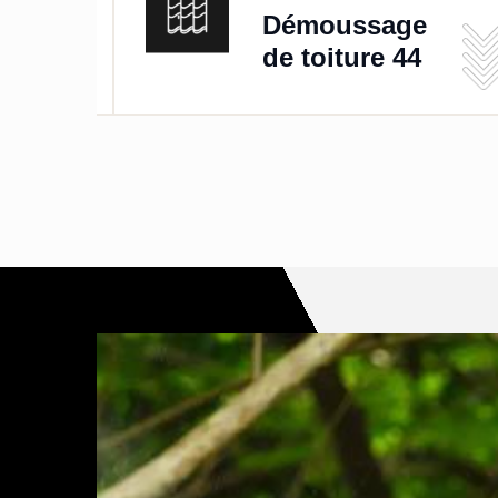
de
Démoussage
de toiture 44