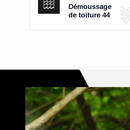
de
Démoussage
de toiture 44