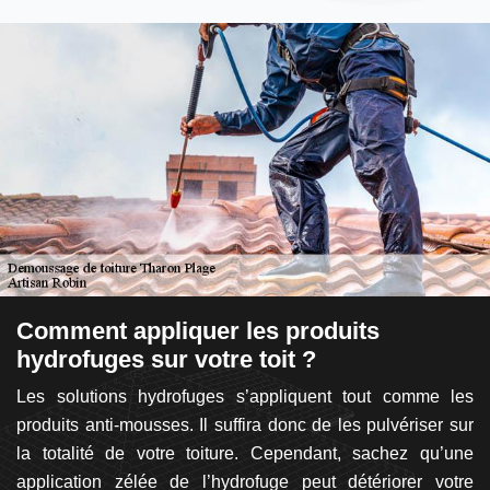
Comment appliquer les produits
L
hydrofuges sur votre toit ?
t
ur
Les solutions hydrofuges s’appliquent tout comme les
L
ans
produits anti-mousses. Il suffira donc de les pulvériser sur
p
ces
la totalité de votre toiture. Cependant, sachez qu’une
ré
ser
application zélée de l’hydrofuge peut détériorer votre
so