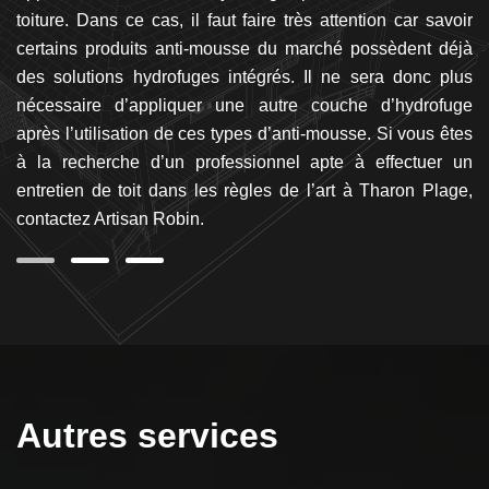
nt
toiture. Dans ce cas, il faut faire très attention car savoir
to
ur
certains produits anti-mousse du marché possèdent déjà
L
san
des solutions hydrofuges intégrés. Il ne sera donc plus
l
us
nécessaire d’appliquer une autre couche d’hydrofuge
pl
nt
après l’utilisation de ces types d’anti-mousse. Si vous êtes
dé
s à
à la recherche d’un professionnel apte à effectuer un
T
entretien de toit dans les règles de l’art à Tharon Plage,
Vo
contactez Artisan Robin.
Autres services