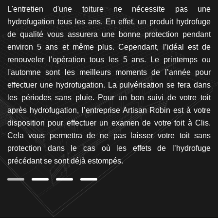
 de
L'entretien d'une toiture ne nécessite pas une
A
que
hydrofugation tous les ans. En effet, un produit hydrofuge
sa
ons
de qualité vous assurera une bonne protection pendant
to
is,
environ 5 ans et même plus. Cependant, l’idéal est de
pl
ns
renouveler l’opération tous les 5 ans. Le printemps ou
c
ls
l'automne sont les meilleurs moments de l’année pour
pr
re
effectuer une hydrofugation. La pulvérisation se fera dans
l’
act
les périodes sans pluie. Pour un bon suivi de votre toit
fâ
os
après hydrofugation, l’entreprise Artisan Robin est à votre
qu
disposition pour effectuer un examen de votre toit à Clis.
Av
Cela vous permettra de ne pas laisser votre toit sans
da
protection dans le cas où les effets de l’hydrofuge
précédant se sont déjà estompés.