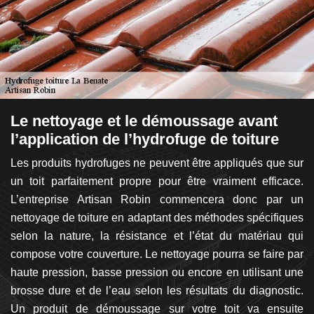
Le nettoyage et le démoussage avant
A
l’application de l’hydrofuge de toiture
v
h
Les produits hydrofuges ne peuvent être appliqués que sur
is
un toit parfaitement propre pour être vraiment efficace.
Il
tre
L’entreprise Artisan Robin commencera donc par un
hy
 En
nettoyage de toiture en adaptant des méthodes spécifiques
se
ous
selon la nature, la résistance et l’état du matériau qui
fa
es
compose votre couverture. Le nettoyage pourra se faire par
al
ril
haute pression, basse pression ou encore en utilisant une
t
ons
brosse dure et de l’eau selon les résultats du diagnostic.
d’
tel
Un produit de démoussage sur votre toit va ensuite
la