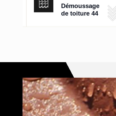
de
Démoussage
de toiture 44