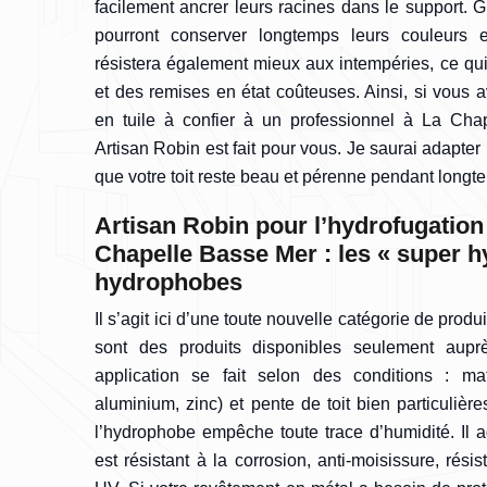
facilement ancrer leurs racines dans le support. G
pourront conserver longtemps leurs couleurs et
résistera également mieux aux intempéries, ce qui
et des remises en état coûteuses. Ainsi, si vous a
en tuile à confier à un professionnel à La Chap
Artisan Robin est fait pour vous. Je saurai adapte
que votre toit reste beau et pérenne pendant longt
Artisan Robin pour l’hydrofugation 
Chapelle Basse Mer : les « super 
hydrophobes
Il s’agit ici d’une toute nouvelle catégorie de produ
sont des produits disponibles seulement aupr
application se fait selon des conditions : mat
aluminium, zinc) et pente de toit bien particuliè
l’hydrophobe empêche toute trace d’humidité. Il a
est résistant à la corrosion, anti-moisissure, rési