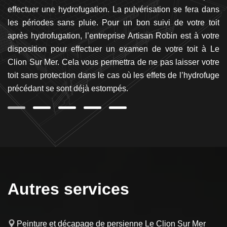
ra
effectuer une hydrofugation. La pulvérisation se fera dans
sé
an
les périodes sans pluie. Pour un bon suivi de votre toit
l
er,
après hydrofugation, l’entreprise Artisan Robin est à votre
c
es
disposition pour effectuer un examen de votre toit à Le
ch
Clion Sur Mer. Cela vous permettra de ne pas laisser votre
pa
toit sans protection dans le cas où les effets de l’hydrofuge
précédant se sont déjà estompés.
Autres services
Peinture et décapage de persienne Le Clion Sur Mer