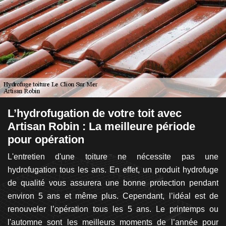
L’hydrofugation de votre toit avec
A
Artisan Robin : La meilleure période
d
pour opération
d
ces
es
L'entretien d'une toiture ne nécessite pas une
S
é,
hydrofugation tous les ans. En effet, un produit hydrofuge
ch
eau
de qualité vous assurera une bonne protection pendant
en
qui
environ 5 ans et même plus. Cependant, l’idéal est de
p
de
renouveler l’opération tous les 5 ans. Le printemps ou
R
ins
l'automne sont les meilleurs moments de l’année pour
r