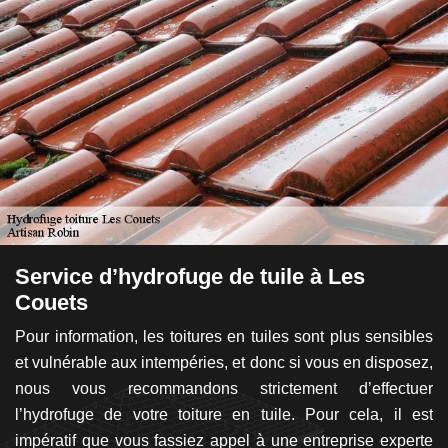
Service d’hydrofuge de tuile à Les
L
Couets
l
ers
Pour information, les toitures en tuiles sont plus sensibles
Le
est
et vulnérable aux intempéries, et donc si vous en disposez,
e
nel
nous vous recommandons strictement d’effectuer
m
ur
l’hydrofuge de votre toiture en tuile. Pour cela, il est
l’
ns,
impératif que vous fassiez appel à une entreprise experte
su