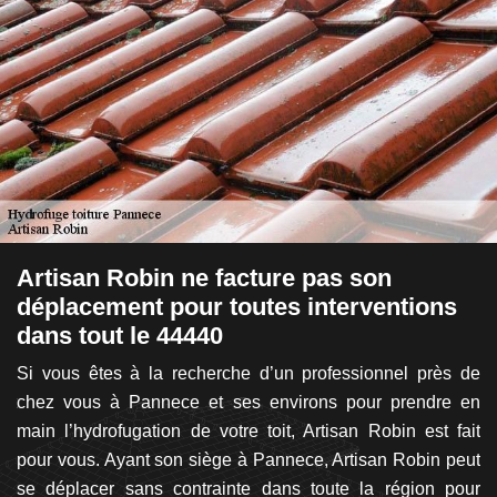
Artisan Robin ne facture pas son
L
déplacement pour toutes interventions
l
les
dans tout le 44440
ez,
Le
er
Si vous êtes à la recherche d’un professionnel près de
un
est
chez vous à Pannece et ses environs pour prendre en
L
rte
main l’hydrofugation de votre toit, Artisan Robin est fait
ne
ce,
pour vous. Ayant son siège à Pannece, Artisan Robin peut
se
our
se déplacer sans contrainte dans toute la région pour
co