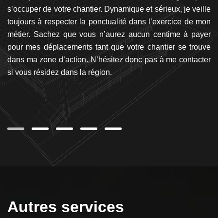
us
s’occuper de votre chantier. Dynamique et sérieux, je veille
ha
san
toujours à respecter la ponctualité dans l’exercice de mon
br
 et
métier. Sachez que vous n’aurez aucun centime à payer
U
le
pour mes déplacements tant que votre chantier se trouve
é
an
dans ma zone d’action. N’hésitez donc pas à me contacter
c
ité
si vous résidez dans la région.
to
la
Autres services