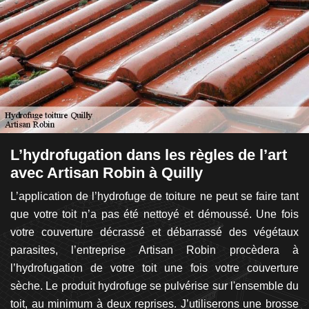
L’hydrofugation dans les règles de l’art
L
avec Artisan Robin à Quilly
d
urs
L’application de l’hydrofuge de toiture ne peut se faire tant
Il
 et
que votre toit n’a pas été nettoyé et démoussé. Une fois
de
 la
votre couverture décrassé et débarrassé des végétaux
So
isé
parasites, l’entreprise Artisan Robin procèdera à
de
té,
l’hydrofugation de votre toit une fois votre couverture
d
ans
sèche. Le produit hydrofuge se pulvérise sur l'ensemble du
l
ous
toit, au minimum à deux reprises. J’utiliserons une brosse
pr