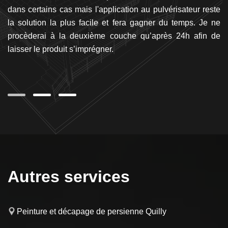
san
dans certains cas mais l'application au pulvérisateur reste
vo
rès
la solution la plus facile et fera gagner du temps. Je ne
v
procèderai à la deuxième couche qu’après 24h afin de
en
laisser le produit s’imprégner.
êt
en
de
Autres services
Peinture et décapage de persienne Quilly