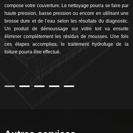
es
compose votre couverture. Le nettoyage pourra se faire par
la
ns
haute pression, basse pression ou encore en utilisant une
po
its
brosse dure et de l’eau selon les résultats du diagnostic.
fa
nte
Un produit de démoussage sur votre toit va ensuite
Ro
eur
éliminer complètement les résidus de mousses. Une fois
at
 la
ces étapes accomplies, le traitement hydrofuge de la
n à
toiture pourra être effectué.
ez
 de