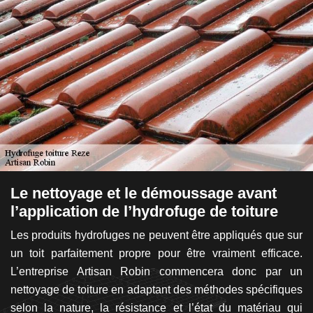
Le nettoyage et le démoussage avant
U
l’application de l’hydrofuge de toiture
t
Les produits hydrofuges ne peuvent être appliqués que sur
Le
et
un toit parfaitement propre pour être vraiment efficace.
fa
s.
L’entreprise Artisan Robin commencera donc par un
de
de
nettoyage de toiture en adaptant des méthodes spécifiques
fa
ner
selon la nature, la résistance et l’état du matériau qui
pe