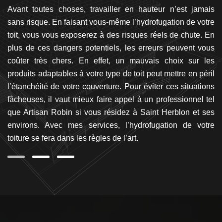
ce.
Avant toutes choses, travailler en hauteur n’est jamais
Ar
un
sans risque. En faisant vous-même l’hydrofugation de votre
à 
ues
toit, vous vous exposerez à des risques réels de chute. En
vo
qui
plus de ces dangers potentiels, les erreurs peuvent vous
j
par
coûter très chers. En effet, un mauvais choix sur les
r
une
produits adaptables à votre type de toit peut mettre en péril
é
ic.
l’étanchéité de votre couverture. Pour éviter ces situations
a
te
fâcheuses, il vaut mieux faire appel à un professionnel tel
d
is
que Artisan Robin si vous résidez à Saint Herblon et ses
de
la
environs. Avec mes services, l’hydrofugation de votre
à 
toiture se fera dans les règles de l’art.