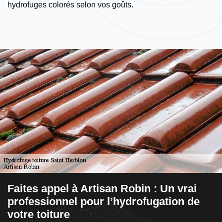
hydrofuges colorés selon vos goûts.
Faites appel à Artisan Robin : Un vrai
L
professionnel pour l’hydrofugation de
a
votre toiture
sur
E