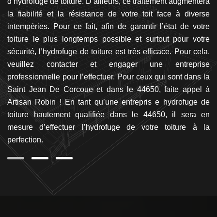
’ai
d’hydrofuge de toiture. D’ailleurs, ce traitement augmentera
S
 à
la fiabilité et la résistance de votre toit face à diverse
l
es
intempéries. Pour ce fait, afin de garantir l’état de votre
p
 de
toiture le plus longtemps possible et surtout pour votre
i
es
sécurité, l’hydrofuge de toiture est très efficace. Pour cela,
q
ure
veuillez contacter et engager une entreprise
l
nt
professionnelle pour l’effectuer. Pour ceux qui sont dans la
a
tre
Saint Jean De Corcoue et dans le 44650, faite appel à
p
Artisan Robin ! En tant qu’une entrepris e hydrofuge de
p
toiture hautement qualifiée dans le 44650, il sera en
hy
mesure d’effectuer l’hydrofuge de votre toiture à la
En
perfection.
in