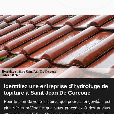
Identifiez une entreprise d’hydrofuge de
L
topiture à Saint Jean De Corcoue
t
p
Pour le bien de votre toit ainsi que pour sa longévité, il est
J
n à
plus sûr et préférable que vous procédiez à des travaux