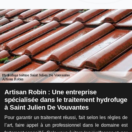
Artisan Robin : Une entreprise
L
spécialisée dans le traitement hydrofuge
a
à Saint Julien De Vouvantes
V
is
Pour garantir un traitement réussi, fait selon les règles de
L’
tre
l’art, faire appel à un professionnel dans le domaine est
qu