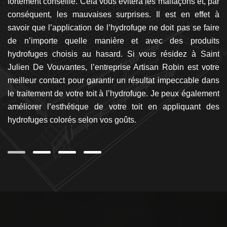
 En
fortement conseillé. Cela vous évitera les malfaçons et, par
v
ous
conséquent, les mauvaises surprises. Il est en effet à
p
es
savoir que l’application de l’hydrofuge ne doit pas se faire
l
ril
de n’importe quelle manière et avec des produits
sè
ons
hydrofuges choisis au hasard. Si vous résidez à Saint
to
tel
Julien De Vouvantes, l’entreprise Artisan Robin est votre
da
De
meilleur contact pour garantir un résultat impeccable dans
la
s,
le traitement de votre toit à l’hydrofuge. Je peux également
p
 de
améliorer l’esthétique de votre toit en appliquant des
la
hydrofuges colorés selon vos goûts.