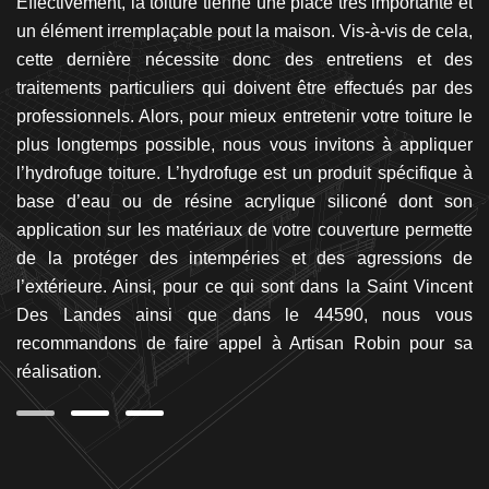
est
Effectivement, la toiture tienne une place très importante et
ré
ux
un élément irremplaçable pout la maison. Vis-à-vis de cela,
le
era
cette dernière nécessite donc des entretiens et des
in
rse
traitements particuliers qui doivent être effectués par des
pe
tre
professionnels. Alors, pour mieux entretenir votre toiture le
en
tre
plus longtemps possible, nous vous invitons à appliquer
la
la,
l’hydrofuge toiture. L’hydrofuge est un produit spécifique à
na
se
base d’eau ou de résine acrylique siliconé dont son
pe
 la
application sur les matériaux de votre couverture permette
à 
l à
de la protéger des intempéries et des agressions de
ap
de
l’extérieure. Ainsi, pour ce qui sont dans la Saint Vincent
da
en
Des Landes ainsi que dans le 44590, nous vous
la
recommandons de faire appel à Artisan Robin pour sa
réalisation.