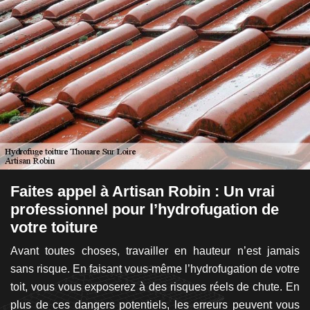
Faites appel à Artisan Robin : Un vrai
U
professionnel pour l’hydrofugation de
v
votre toiture
d
urs
 et
Avant toutes choses, travailler en hauteur n’est jamais
L’
 la
sans risque. En faisant vous-même l’hydrofugation de votre
sa
isé
toit, vous vous exposerez à des risques réels de chute. En
t
té,
plus de ces dangers potentiels, les erreurs peuvent vous
p