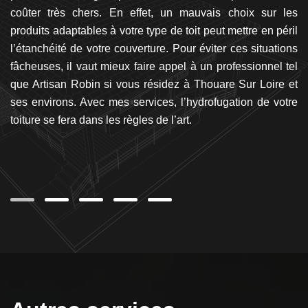
ans
coûter très chers. En effet, un mauvais choix sur les
tr
ous
produits adaptables à votre type de toit peut mettre en péril
v
san
l’étanchéité de votre couverture. Pour éviter ces situations
co
rès
fâcheuses, il vaut mieux faire appel à un professionnel tel
p
e.
que Artisan Robin si vous résidez à Thouare Sur Loire et
co
ses environs. Avec mes services, l’hydrofugation de votre
to
toiture se fera dans les règles de l’art.