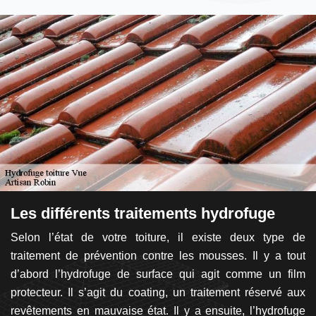
Les différents traitements hydrofuge
I
t
Selon l’état de votre toiture, il existe deux type de
urs
traitement de prévention contre les mousses. Il y a tout
Po
 et
d’abord l’hydrofuge de surface qui agit comme un film
p
 la
protecteur. Il s’agit du coating, un traitement réservé aux
d’
isé
revêtements en mauvaise état. Il y a ensuite, l’hydrofuge
la