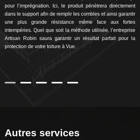
té,
pour l’imprégnation. Ici, le produit pénètrera directement
in
ans
dans le support afin de remplir les combles et ainsi garantir
to
ous
une plus grande résistance même face aux fortes
sé
san
intempéries. Quel que soit la méthode utilisée, l’entreprise
v
rès
Artisan Robin saura garantir un résultat parfait pour la
pr
protection de votre toiture à Vue.
Vu
qu
da
vo
Autres services