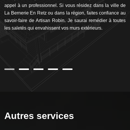
ux
appel à un professionnel. Si vous résidez dans la ville de
f
 du
La Bernerie En Retz ou dans la région, faites confiance au
r
on
savoir-faire de Artisan Robin. Je saurai remédier à toutes
ma
Le
les saletés qui envahissent vos murs extérieurs.
4
t à
pr
ne
le
Autres services