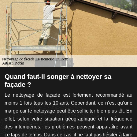
Quand faut-il songer à nettoyer sa
B
façade ?
à
Le nettoyage de façade est fortement recommandé au
Êt
out
moins 1 fois tous les 10 ans. Cependant, ce n’est qu’une
qu
En
marge car le nettoyage peut être solliciter bien plus tôt. En
l
s.
effet, selon votre situation géographique et la fréquence
S
les
des intempéries, les problèmes peuvent apparaître avant
me
rs
ce laps de temps. Dans ce cas, il ne faut pas hésiter à faire
p