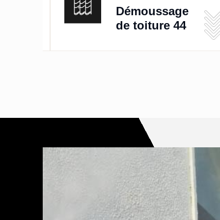
de
Démoussage
de toiture 44