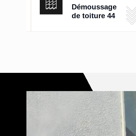
de
Démoussage
de toiture 44