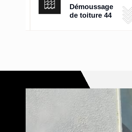
de
Démoussage
de toiture 44