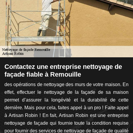
de
Contactez une entreprise nettoyage de
A
façade fiable à Remouille
n
d
urs
des opérations de nettoyage des murs de votre maison. En
 sa
effet, effectuer le nettoyage de la façade de sa maison
L
qui
permet d’assurer la longévité et la durabilité de cette
p
la
dernière. Mais pour cela, faites appel à un pro ! Faite appel
L
un
à Artisan Robin ! En fait, Artisan Robin est une entreprise
Re
40.
nettoyage de façade qui fournie toute la condition requise
fa
é à
pour fournir des services de nettoyage de façade de qualité
s