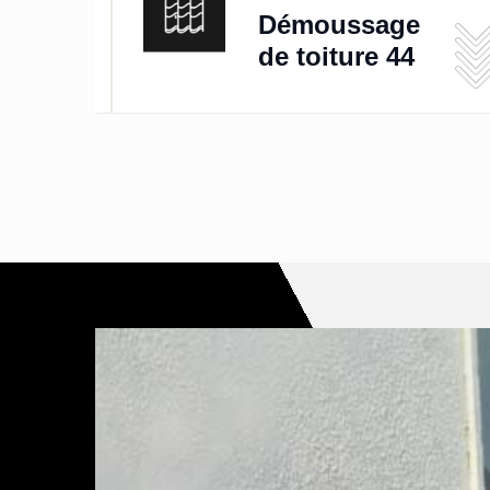
de
Démoussage
de toiture 44