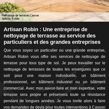
Artisan Robin : Une entreprise de
L
de
nettoyage de terrasse au service des
à
particuliers et des grandes entreprises
L
se
Que vous soyez un particulier ou une grande entreprise,
pa
 le
Artisan Robin vous offre ses services de nettoyage de
st
 ce
terrasse pour tous type de sol. Je peux travailler sur le
q
ai
nettoyage de terrasses de toutes les envergures que ce
i
 de
soit pour une maison individuelle, un bâtiment
n
 et
professionnel, un bâtiment industriel ou un bâtiment
Ro
ent
commercial. Avec mon savoir-faire et mon expertise, votre
d
et
terrasse sera propre et préservera toute sa résistance
p
re
pendant de longues années. Je vous invite alors à faire
d
es
vos demandes de devis pour toutes interventions à Casson
se