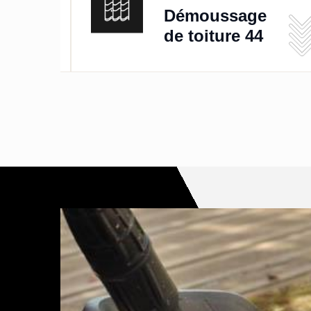
de
Démoussage
de toiture 44