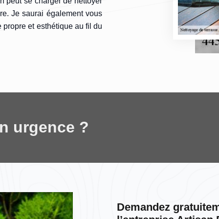
in peut se charger de nettoyer
ure. Je saurai également vous
e propre et esthétique au fil du
en urgence ?
Demandez gratuitem