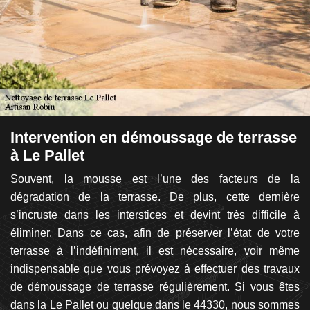
Intervention en démoussage de terrasse
L
à Le Pallet
à
Souvent, la mousse est l’une des facteurs de la
L
e,
dégradation de la terrasse. De plus, cette dernière
pa
de
s’incruste dans les interstices et devint très difficile à
st
 le
éliminer. Dans ce cas, afin de préserver l’état de votre
q
ce
terrasse à l’indéfiniment, il est nécessaire, voir même
i
nt
indispensable que vous prévoyez à effectuer des travaux
n
nt
de démoussage de terrasse régulièrement. Si vous êtes
Ro
tre
dans la Le Pallet ou quelque dans le 44330, nous sommes
d