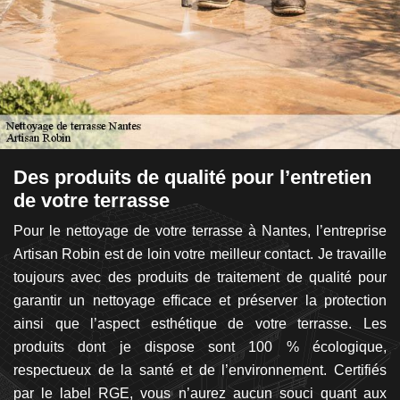
n
Des produits de qualité pour l’entretien
M
de votre terrasse
à
la
Pour le nettoyage de votre terrasse à Nantes, l’entreprise
S
 la
Artisan Robin est de loin votre meilleur contact. Je travaille
d
nce
toujours avec des produits de traitement de qualité pour
R
es
garantir un nettoyage efficace et préserver la protection
pr
le
ainsi que l’aspect esthétique de votre terrasse. Les
t
an
produits dont je dispose sont 100 % écologique,
de
 et
respectueux de la santé et de l’environnement. Certifiés
s
 à
par le label RGE, vous n’aurez aucun souci quant aux
di