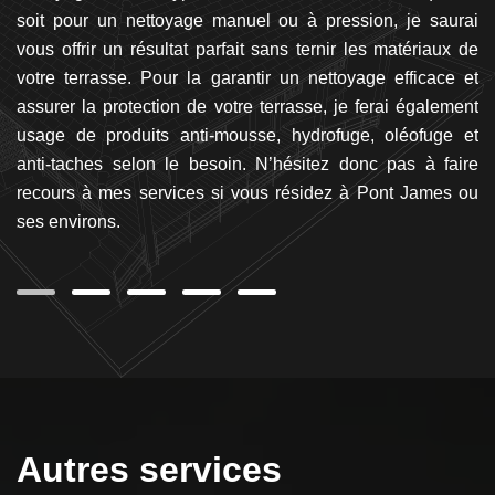
 il
soit pour un nettoyage manuel ou à pression, je saurai
t
our
vous offrir un résultat parfait sans ternir les matériaux de
i
ra
votre terrasse. Pour la garantir un nettoyage efficace et
d
ts
assurer la protection de votre terrasse, je ferai également
d
ts
usage de produits anti-mousse, hydrofuge, oléofuge et
s
us
anti-taches selon le besoin. N’hésitez donc pas à faire
fa
 je
recours à mes services si vous résidez à Pont James ou
c
nt
ses environs.
Ar
Autres services