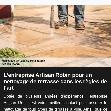
L’entreprise Artisan Robin pour un
I
nettoyage de terrasse dans les règles de
à
sa
l’art
t.
S
en
Dotée de plusieurs années d’expérience, l’entreprise
d
es
Artisan Robin est votre meilleur contact pour assurer le
s’
de
nettoyage de tous types de terrasse à ville. Ainsi, que ce
él