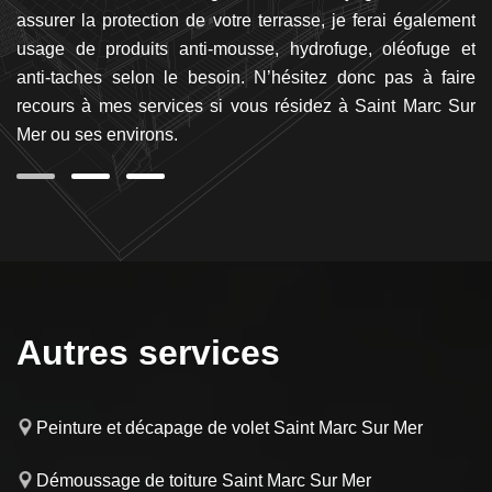
 en
assurer la protection de votre terrasse, je ferai également
p
ter
usage de produits anti-mousse, hydrofuge, oléofuge et
r
us
anti-taches selon le besoin. N’hésitez donc pas à faire
co
recours à mes services si vous résidez à Saint Marc Sur
ré
Mer ou ses environs.
d
Autres services
Peinture et décapage de volet Saint Marc Sur Mer
Démoussage de toiture Saint Marc Sur Mer