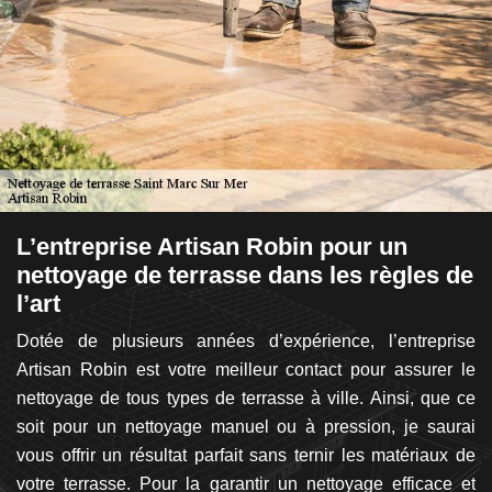
L’entreprise Artisan Robin pour un
D
nettoyage de terrasse dans les règles de
d
l’art
Po
tir
Dotée de plusieurs années d’expérience, l’entreprise
l’
nir
Artisan Robin est votre meilleur contact pour assurer le
Je
ur
nettoyage de tous types de terrasse à ville. Ainsi, que ce
qu
tat
soit pour un nettoyage manuel ou à pression, je saurai
pr
out
vous offrir un résultat parfait sans ternir les matériaux de
L
san
votre terrasse. Pour la garantir un nettoyage efficace et
re