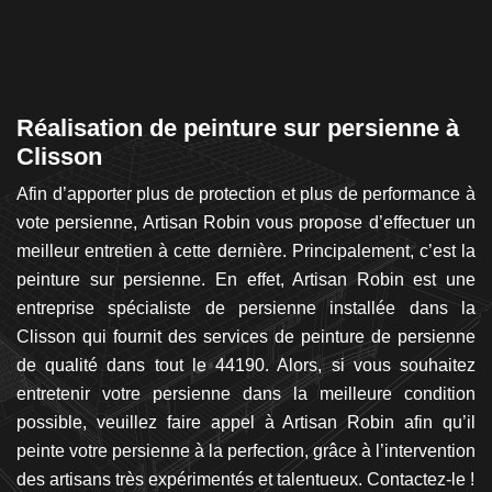
s
Réalisation de peinture sur persienne à
O
Clisson
l
 un
Afin d’apporter plus de protection et plus de performance à
Le
 un
vote persienne, Artisan Robin vous propose d’effectuer un
qu
 je
meilleur entretien à cette dernière. Principalement, c’est la
au
ule
peinture sur persienne. En effet, Artisan Robin est une
l
et
entreprise spécialiste de persienne installée dans la
lu
je
Clisson qui fournit des services de peinture de persienne
éq
de
de qualité dans tout le 44190. Alors, si vous souhaitez
de
 en
entretenir votre persienne dans la meilleure condition
d
ède
possible, veuillez faire appel à Artisan Robin afin qu’il
p
us
peinte votre persienne à la perfection, grâce à l’intervention
p
des artisans très expérimentés et talentueux. Contactez-le !
da