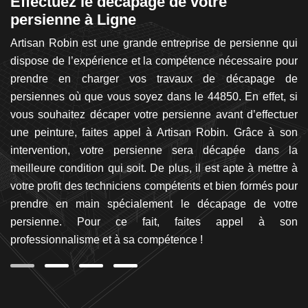
e
Effectuez le décapage de votre
R
persienne à Ligne
L
ts,
Artisan Robin est une grande entreprise de persienne qui
Af
per
dispose de l’expérience et la compétence nécessaire pour
vo
des
prendre en charger vos travaux de décapage de
me
la
persiennes où que vous soyez dans le 44850. En effet, si
p
ets
vous souhaitez décaper votre persienne avant d’effectuer
en
ter
une peinture, faites appel à Artisan Robin. Grâce à son
qu
bri
intervention, votre persienne sera décapée dans la
da
ne
meilleure condition qui soit. De plus, il est apte à mettre à
pe
se
votre profit des techniciens compétents et bien formés pour
fa
ne
prendre en main spécialement le décapage de votre
à 
persienne. Pour ce fait, faites appel à son
ex
professionnalisme et à sa compétence !