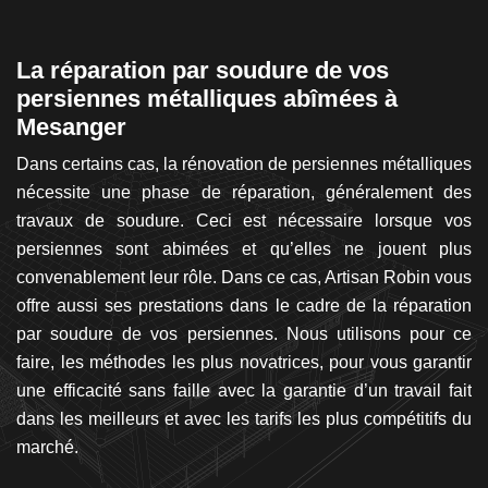
La réparation par soudure de vos
S
s
persiennes métalliques abîmées à
M
Mesanger
A
es
Dans certains cas, la rénovation de persiennes métalliques
c
Je
nécessite une phase de réparation, généralement des
M
ne
travaux de soudure. Ceci est nécessaire lorsque vos
vo
nir
persiennes sont abimées et qu’elles ne jouent plus
in
se
convenablement leur rôle. Dans ce cas, Artisan Robin vous
d
on
offre aussi ses prestations dans le cadre de la réparation
ma
ans
par soudure de vos persiennes. Nous utilisons pour ce
4
i-
faire, les méthodes les plus novatrices, pour vous garantir
te
es
une efficacité sans faille avec la garantie d’un travail fait
p
la
dans les meilleurs et avec les tarifs les plus compétitifs du
e
es
marché.
ch
os