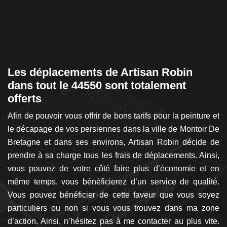
os
Les déplacements de Artisan Robin
L
dans tout le 44550 sont totalement
m
offerts
p
ès
Afin de pouvoir vous offrir de bons tarifs pour la peinture et
P
es
le décapage de vos persiennes dans la ville de Montoir De
mé
ent
Bretagne et dans ses environs, Artisan Robin décide de
Ro
ur
prendre à sa charge tous les frais de déplacements. Ainsi,
et
ux
vous pouvez de votre côté faire plus d’économie et en
e
es
même temps, vous bénéficierez d’un service de qualité.
fi
x.
Vous pouvez bénéficier de cette faveur que vous soyez
à
rès
particuliers ou non si vous vous trouvez dans ma zone
M
ue
d’action. Ainsi, n’hésitez pas à me contacter au plus vite.
s