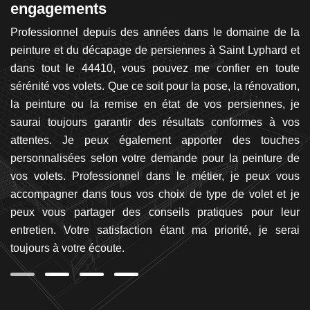
engagements
p
L
Professionnel depuis des années dans le domaine de la
et
peinture et du décapage de persiennes à Saint Lyphard et
Da
um.
dans tout le 44410, vous pouvez me confier en toute
n
ent
sérénité vos volets. Que ce soit pour la pose, la rénovation,
t
de
la peinture ou la remise en état de vos persiennes, je
p
 le
saurai toujours garantir des résultats conformes à vos
co
 du
attentes. Je peux également apporter des touches
of
is.
personnalisées selon votre demande pour la peinture de
p
ée.
vos volets. Professionnel dans le métier, je peux vous
fa
san
accompagner dans tous vos choix de type de volet et je
un
our
peux vous partager des conseils pratiques pour leur
da
entretien. Votre satisfaction étant ma priorité, je serai
m
toujours à votre écoute.