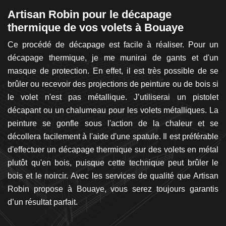
Artisan Robin pour le décapage
D
thermique de vos volets à Bouaye
p
aye
Ce procédé de décapage est facile à réaliser. Pour un
A
es
décapage thermique, je me munirai de gants et d'un
in
in
masque de protection. En effet, il est très possible de se
au
eux
brûler ou recevoir des projections de peinture ou de bois si
s
ent
le volet n'est pas métallique. J’utiliserai un pistolet
dé
ée
décapant ou un chalumeau pour les volets métalliques. La
p
un
peinture se gonfle sous l'action de la chaleur et se
vo
ue
décollera facilement à l'aide d'une spatule. Il est préférable
é
vec
d'effectuer un décapage thermique sur des volets en métal
vo
 et
plutôt qu'en bois, puisque cette technique peut brûler le
p
bois et le noircir. Avec les services de qualité que Artisan
g
Robin propose à Bouaye, vous serez toujours garantis
sé
d’un résultat parfait.
cl
ou