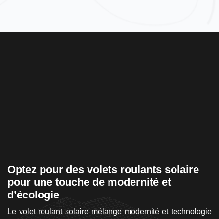
Optez pour des volets roulants solaire
A
pour une touche de modernité et
v
d’écologie
san
Le
ut
Le volet roulant solaire mélange modernité et technologie
l