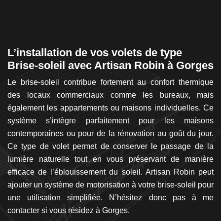
L’installation de vos volets de type
R
Brise-soleil avec Artisan Robin à Gorges
d
et
Le brise-soleil contribue fortement au confort thermique
P
en
des locaux commerciaux comme les bureaux, mais
p
an
également les appartements ou maisons individuelles. Ce
s
pte
système s’intègre parfaitement pour les maisons
l’
nt
contemporaines ou pour de la rénovation au goût du jour.
d’
 et
Ce type de volet permet de conserver le passage de la
v
vez
lumière naturelle tout en vous préservant de manière
n
es
efficace de l’éblouissement du soleil. Artisan Robin peut
ef
re
ajouter un système de motorisation à votre brise-soleil pour
p
les
une utilisation simplifiée. N’hésitez donc pas à me
pe
contacter si vous résidez à Gorges.
qu