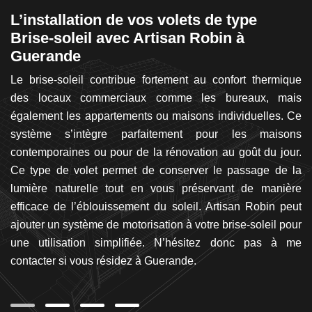
L’installation de vos volets de type
L
Brise-soleil avec Artisan Robin à
s
Guerande
ou
V
en
Le brise-soleil contribue fortement au confort thermique
c
 de
des locaux commerciaux comme les bureaux, mais
m
ne
également les appartements ou maisons individuelles. Ce
Ro
es
système s’intègre parfaitement pour les maisons
a
la
contemporaines ou pour de la rénovation au goût du jour.
é
let
Ce type de volet permet de conserver le passage de la
ré
, à
lumière naturelle tout en vous préservant de manière
v
 en
efficace de l’éblouissement du soleil. Artisan Robin peut
e
et
ajouter un système de motorisation à votre brise-soleil pour
p
rix
une utilisation simplifiée. N’hésitez donc pas à me
un
contacter si vous résidez à Guerande.