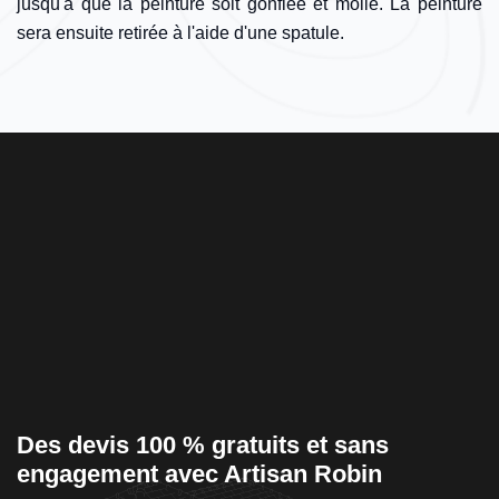
jusqu'à que la peinture soit gonflée et molle. La peinture
sera ensuite retirée à l'aide d'une spatule.
Des devis 100 % gratuits et sans
R
engagement avec Artisan Robin
d