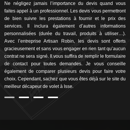
et
Ne négligez jamais l’importance du devis quand vous
P
in
faites appel à un professionnel. Les devis vous permettront
p
bin
de bien suivre les prestations à fournir et le prix des
s
 à
services. Il inclura également d’autres informations
l’
nt
personnalisées (durée du travail, produits à utiliser…).
d’
 et
Avec l’entreprise Artisan Robin, les devis sont offerts
v
vez
gracieusement et sans vous engager en rien tant qu’aucun
n
es
contrat ne sera signé. Il vous suffira de remplir le formulaire
ef
re
de contact pour toutes demandes. Je vous conseille
p
les
également de comparer plusieurs devis pour faire votre
pe
choix. Cependant, sachez que vous êtes déjà sur le site du
qu
meilleur décapeur de volet à Isse.