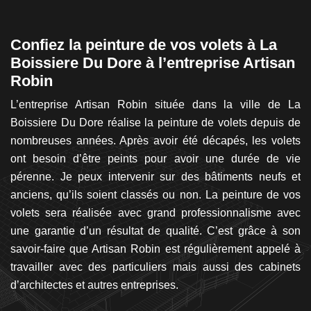
Confiez la peinture de vos volets à La
A
Boissiere Du Dore à l’entreprise Artisan
r
Robin
D
m
un
L’entreprise Artisan Robin située dans la ville de La
un
Boissiere Du Dore réalise la peinture de volets depuis de
A
 se
nombreuses années. Après avoir été décapés, les volets
en
 si
ont besoin d’être peints pour avoir une durée de vie
d
et
pérenne. Je peux intervenir sur des bâtiments neufs et
d
 La
anciens, qu’ils soient classés ou non. La peinture de vos
b
se
volets sera réalisée avec grand professionnalisme avec
ba
ble
une garantie d’un résultat de qualité. C’est grâce à son
p
tal
savoir-faire que Artisan Robin est régulièrement appelé à
e
 le
travailler avec des particuliers mais aussi des cabinets
m’
san
d’architectes et autres entreprises.
de
ez
me