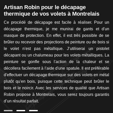
Artisan Robin pour le décapage
A
thermique de vos volets à Montrelais
v
et
Ce procédé de décapage est facile à réaliser. Pour un
Le
 en
décapage thermique, je me munirai de gants et d'un
l
an
masque de protection. En effet, il est très possible de se
p
uis
brûler ou recevoir des projections de peinture ou de bois si
au
ux
le volet n'est pas métallique. J’utiliserai un pistolet
et
de
décapant ou un chalumeau pour les volets métalliques. La
c
ous
peinture se gonfle sous l'action de la chaleur et se
re
ra
décollera facilement à l'aide d'une spatule. Il est préférable
pr
si
d'effectuer un décapage thermique sur des volets en métal
d
et
plutôt qu'en bois, puisque cette technique peut brûler le
p
bois et le noircir. Avec les services de qualité que Artisan
de
Robin propose à Montrelais, vous serez toujours garantis
d’un résultat parfait.