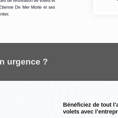
ques de rénovation de volets et
 Etienne De Mer Morte et ses
ntier.
en urgence ?
Bénéficiez de tout 
volets avec l’entrep