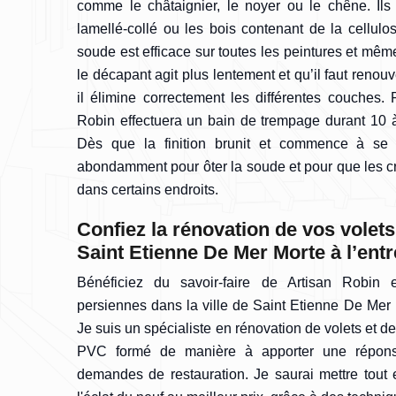
comme le châtaignier, le noyer ou le chêne. Ils 
lamellé-collé ou les bois contenant de la cellul
soude est efficace sur toutes les peintures et mêm
le décapant agit plus lentement et qu’il faut renouve
il élimine correctement les différentes couches. P
Robin effectuera un bain de trempage durant 10 à
Dès que la finition brunit et commence à se 
abondamment pour ôter la soude et pour que les cr
dans certains endroits.
Confiez la rénovation de vos volets
Saint Etienne De Mer Morte à l’ent
Bénéficiez du savoir-faire de Artisan Robin 
persiennes dans la ville de Saint Etienne De Mer M
Je suis un spécialiste en rénovation de volets et d
PVC formé de manière à apporter une répons
demandes de restauration. Je saurai mettre tout