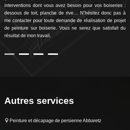
cet
interventions dont vous avez besoin pour vos boiseries :
va
es
dessous de toit, planche de rive… N’hésitez donc pas à
le
es
me contacter pour toute demande de réalisation de projet
à
ion
de peinture sur boiserie. Vous ne serez que satisfait du
A
résultat de mon travail.
co
p
Autres services
Peinture et décapage de persienne Abbaretz