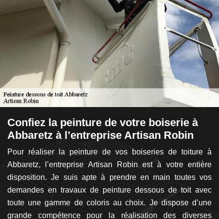
Confiez la peinture de votre boiserie à
A
Abbaretz à l’entreprise Artisan Robin
p
 de
Pour réaliser la peinture de vos boiseries de toiture à
Un
nce
Abbaretz, l’entreprise Artisan Robin est à votre entière
co
an
disposition. Je suis apte à prendre en main toutes vos
P
se
demandes en travaux de peinture dessous de toit avec
p
ure
toute une gamme de coloris au choix. Je dispose d’une
du
it.
grande compétence pour la réalisation des diverses
re