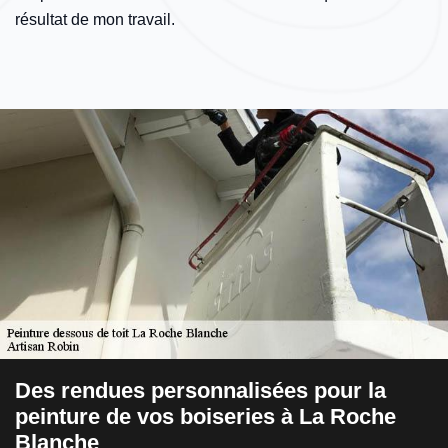
résultat de mon travail.
Des rendues personnalisées pour la
A
os
peinture de vos boiseries à La Roche
p
Blanche
à