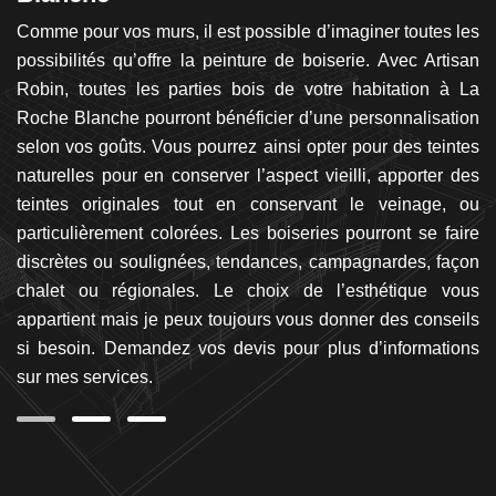
et,
Comme pour vos murs, il est possible d’imaginer toutes les
P
de
possibilités qu’offre la peinture de boiserie. Avec Artisan
mo
ous
Robin, toutes les parties bois de votre habitation à La
p
ien
Roche Blanche pourront bénéficier d’une personnalisation
di
e.
selon vos goûts. Vous pourrez ainsi opter pour des teintes
l
ion
naturelles pour en conserver l’aspect vieilli, apporter des
n
re
teintes originales tout en conservant le veinage, ou
ap
La
particulièrement colorées. Les boiseries pourront se faire
p
ien
discrètes ou soulignées, tendances, campagnardes, façon
év
on
chalet ou régionales. Le choix de l’esthétique vous
se
 la
appartient mais je peux toujours vous donner des conseils
be
que
si besoin. Demandez vos devis pour plus d’informations
sur mes services.