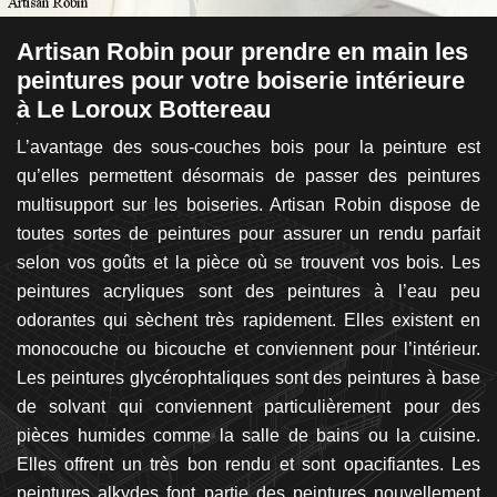
Artisan Robin pour prendre en main les
D
peintures pour votre boiserie intérieure
d
à Le Loroux Bottereau
L
ant
st
L’avantage des sous-couches bois pour la peinture est
Il
t à
qu’elles permettent désormais de passer des peintures
av
us
multisupport sur les boiseries. Artisan Robin dispose de
en
ger
toutes sortes de peintures pour assurer un rendu parfait
un
nel
selon vos goûts et la pièce où se trouvent vos bois. Les
d
ès
peintures acryliques sont des peintures à l’eau peu
pr
nir
odorantes qui sèchent très rapidement. Elles existent en
a
nt
monocouche ou bicouche et conviennent pour l’intérieur.
p
 le
Les peintures glycérophtaliques sont des peintures à base
B
on
de solvant qui conviennent particulièrement pour des
ma
ez
pièces humides comme la salle de bains ou la cuisine.
po
ux
Elles offrent un très bon rendu et sont opacifiantes. Les
de
peintures alkydes font partie des peintures nouvellement