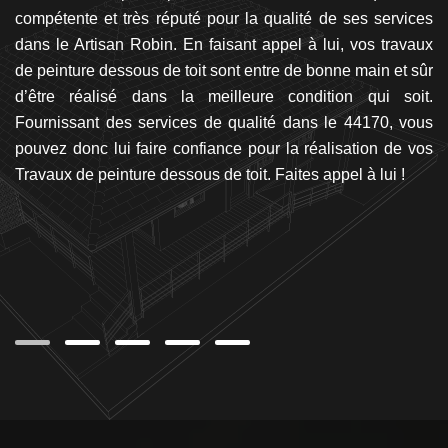
me
compétente et très réputé pour la qualité de ses services
du
rai
dans le Artisan Robin. En faisant appel à lui, vos travaux
re
au
de peinture dessous de toit sont entre de bonne main et sûr
va
un
d’être réalisé dans la meilleure condition qui soit.
le
Si
Fournissant des services de qualité dans le 44170, vous
à
du
pouvez donc lui faire confiance pour la réalisation de vos
M
 de
Travaux de peinture dessous de toit. Faites appel à lui !
to
lon
as
san
on
 ne