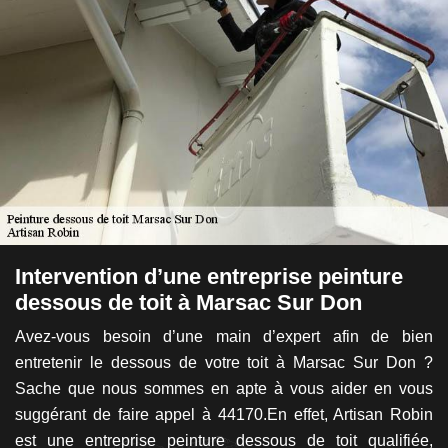
Intervention d’une entreprise peinture
A
dessous de toit à Marsac Sur Don
p
D
Avez-vous besoin d’une main d’expert afin de bien
ord
entretenir le dessous de votre toit à Marsac Sur Don ?
Un
tre
Sache que nous sommes en apte à vous aider en vous
co
et
suggérant de faire appel à 44170.En effet, Artisan Robin
P
tes
est une entreprise peinture dessous de toit qualifiée,
p