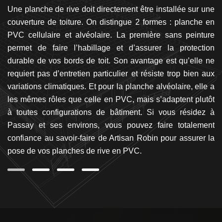
 de
Une planche de rive doit directement être installée sur une
Si
nce
couverture de toiture. On distingue 2 formes : planche en
c
an
PVC cellulaire et alvéolaire. La première sans peinture
de
se
permet de faire l’habillage et d’assurer la protection
n
ure
durable de vos bords de toit. Son avantage est qu’elle ne
ar
it.
requiert pas d’entretien particulier et résiste trop bien aux
En
cet
variations climatiques. Et pour la planche alvéolaire, elle a
qu
es
les mêmes rôles que celle en PVC, mais s’adaptent plutôt
ét
es
à toutes configurations de bâtiment. Si vous résidez à
s
ion
Passay et ses environs, vous pouvez faire totalement
t
confiance au savoir-faire de Artisan Robin pour assurer la
é
pose de vos planches de rive en PVC.
pe